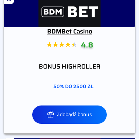
BDMBet Casino
4.8
BONUS HIGHROLLER
50% DO 2500 ZŁ
Zdobądź bonus