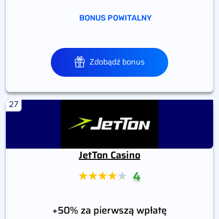
BONUS POWITALNY
Zdobądź bonus
27
JetTon Casino
4
+50% za pierwszą wpłatę