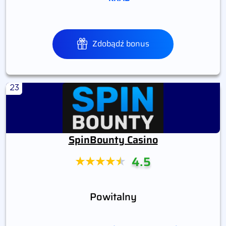
Zdobądź bonus
23
SpinBounty Casino
4.5
Powitalny