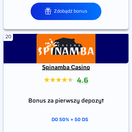
Zdobądź bonus
20
Spinamba Сasino
4.6
Bonus za pierwszy depozyt
DO 50% + 50 DS