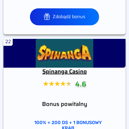
Zdobądź bonus
22
Spinanga Casino
4.6
Bonus powitalny
100% + 200 DS + 1 BONUSOWY
KRAB