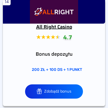
14
All Right Casino
4.7
Bonus depozytu
200 ZŁ + 100 DS + 1 PUNKT
Zdobądź bonus