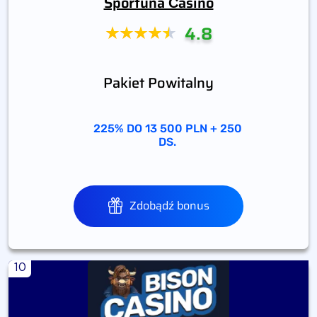
Sportuna Сasino
4.8
Pakiet Powitalny
225% DO 13 500 PLN + 250
DS.
Zdobądź bonus
10