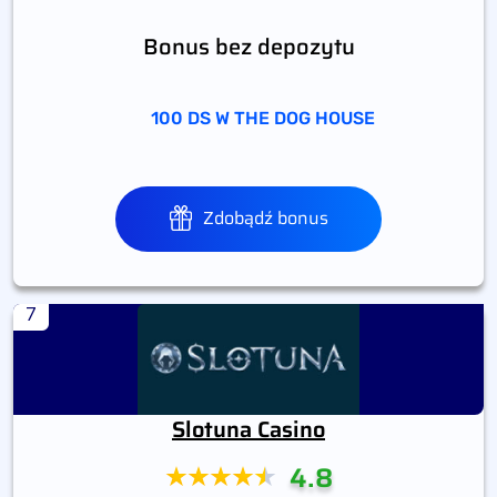
Bonus bez depozytu
100 DS W THE DOG HOUSE
Zdobądź bonus
7
Slotuna Casino
4.8