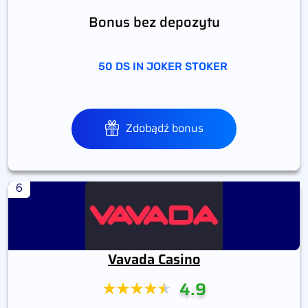
Bonus bez depozytu
50 DS IN JOKER STOKER
Zdobądź bonus
6
Vavada Casino
4.9