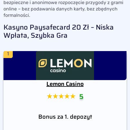
bezpieczne i anonimowe rozpoczęcie przygody z grami
online – bez podawania danych karty, bez zbędnych
formalności.
Kasyno Paysafecard 20 Zł – Niska
Wpłata, Szybka Gra
1
Lemon Casino
5
Bonus za 1. depozyt