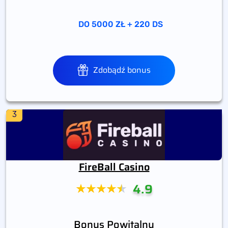
DO 5000 ZŁ + 220 DS
Zdobądź bonus
3
FireBall Casino
4.9
Bonus Powitalny