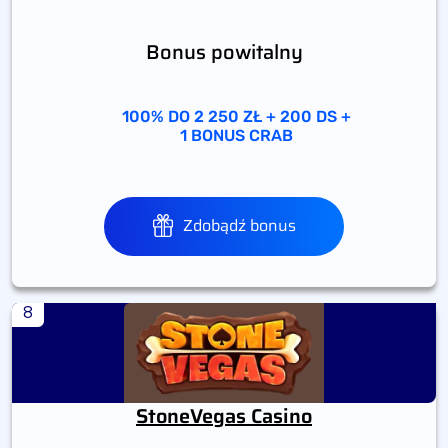
Bonus powitalny
100% DO 2 250 ZŁ + 200 DS +
1 BONUS CRAB
Zdobądź bonus
8
StoneVegas Casino