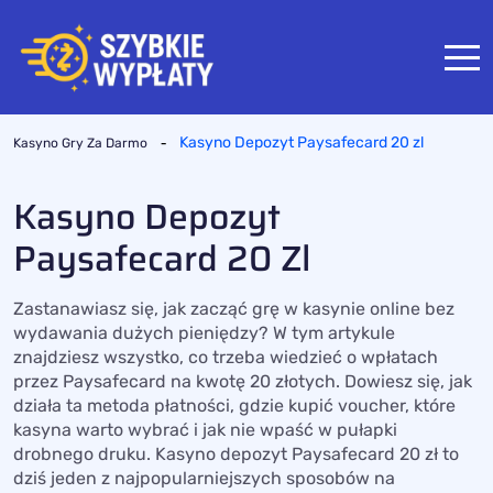
-
Kasyno Depozyt Paysafecard 20 zl
Kasyno Gry Za Darmo
Kasyno Depozyt
Paysafecard 20 Zl
Zastanawiasz się, jak zacząć grę w kasynie online bez
wydawania dużych pieniędzy? W tym artykule
znajdziesz wszystko, co trzeba wiedzieć o wpłatach
przez Paysafecard na kwotę 20 złotych. Dowiesz się, jak
działa ta metoda płatności, gdzie kupić voucher, które
kasyna warto wybrać i jak nie wpaść w pułapki
drobnego druku. Kasyno depozyt Paysafecard 20 zł to
dziś jeden z najpopularniejszych sposobów na