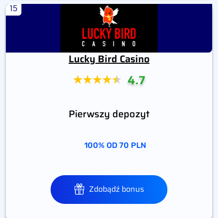
15
Lucky Bird Casino
4.7
Pierwszy depozyt
100% OD 70 PLN
Zdobądź bonus