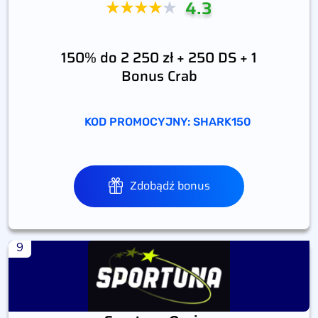
4.3
150% do 2 250 zł + 250 DS + 1
Bonus Crab
KOD PROMOCYJNY: SHARK150
Zdobądź bonus
9