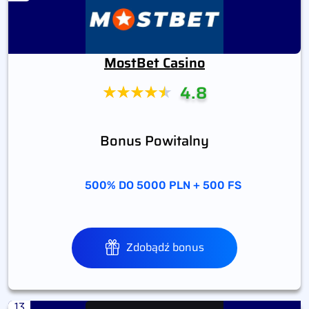
MostBet Casino
4.8
Bonus Powitalny
500% DO 5000 PLN + 500 FS
Zdobądź bonus
13