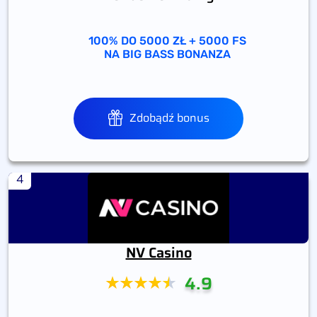
100% DO 5000 ZŁ + 5000 FS
NA BIG BASS BONANZA
Zdobądź bonus
4
NV Casino
4.9