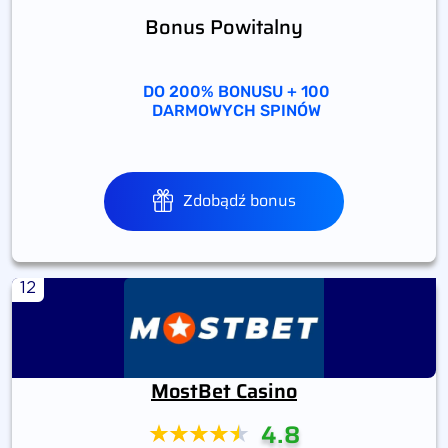
Bonus Powitalny
DO 200% BONUSU + 100
DARMOWYCH SPINÓW
Zdobądź bonus
12
MostBet Casino
4.8