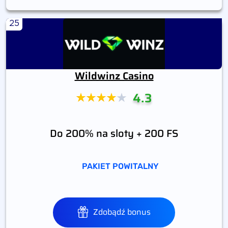
25
Wildwinz Casino
4.3
Do 200% na sloty + 200 FS
PAKIET POWITALNY
Zdobądź bonus