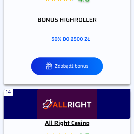
BONUS HIGHROLLER
50% DO 2500 ZŁ
Zdobądź bonus
14
All Right Casino