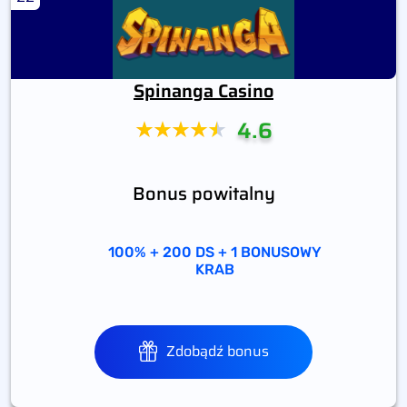
Spinanga Casino
4.6
Bonus powitalny
100% + 200 DS + 1 BONUSOWY
KRAB
Zdobądź bonus