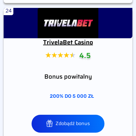
24
TrivelaBet Casino
4.5
Bonus powitalny
200% DO 5 000 ZŁ
Zdobądź bonus