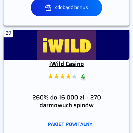
Zdobądź bonus
29
iWild Casino
4
260% do 16 000 zł + 270
darmowych spinów
PAKIET POWITALNY