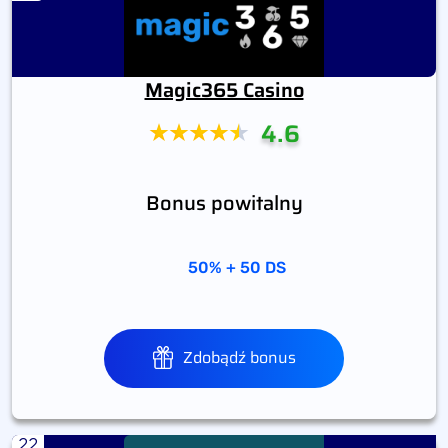
Magic365 Casino
4.6
Bonus powitalny
50% + 50 DS
Zdobądź bonus
22