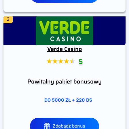
2
Verde Casino
5
Powitalny pakiet bonusowy
DO 5000 ZŁ + 220 DS
Zdobądź bonus