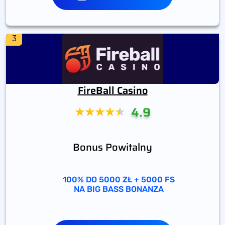
3
FireBall Casino
4.9
Bonus Powitalny
100% DO 5000 ZŁ + 5000 FS
NA BIG BASS BONANZA