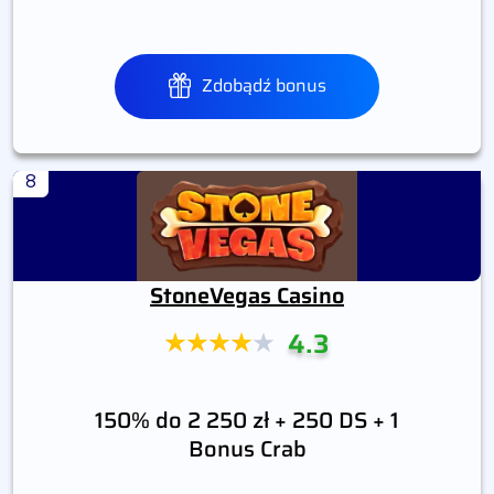
Zdobądź bonus
8
StoneVegas Casino
4.3
150% do 2 250 zł + 250 DS + 1
Bonus Crab