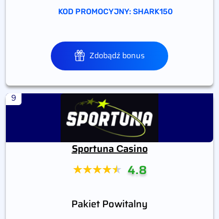
KOD PROMOCYJNY: SHARK150
Zdobądź bonus
9
Sportuna Сasino
4.8
Pakiet Powitalny